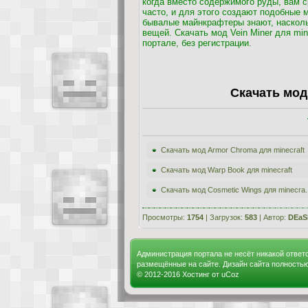
когда вместо содержимого руды, вам с
часто, и для этого создают подобные 
бывалые майнкрафтеры знают, наскольк
вещей. Скачать мод Vein Miner для min
портале, без регистрации.
Скачать мод 
Скачать мод Armor Chroma для minecraft
Скачать мод Warp Book для minecraft
Скачать мод Cosmetic Wings для minecra..
Просмотры:
1754
| Загрузок:
583
| Автор:
DEaS
Администрация портала не несёт никакой ответ
размещённые на сайте. Дизайн сайта полность
© 2012-2016
Хостинг от
uCoz