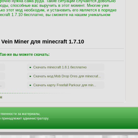
рочно нужна сама руда. Такие ситуации случаются довольно
моды, способные вас выручить в этот момент. Многие уже
о этот мод необходим, и установить его является в порядке
ecraft 1.7.10 бесплатно, вы сможете на нашем уникальном
Vein Miner для minecraft 1.7.10
Так-же вы можете скачать:
Скачать minecraft 1.8.1 бесплатно
Скачать мод Mob Drop Ores для minecraf...
.
Скачать карту Freefall Parkour для min...
H
ственности за материалы,
ю принадлежит администратору.