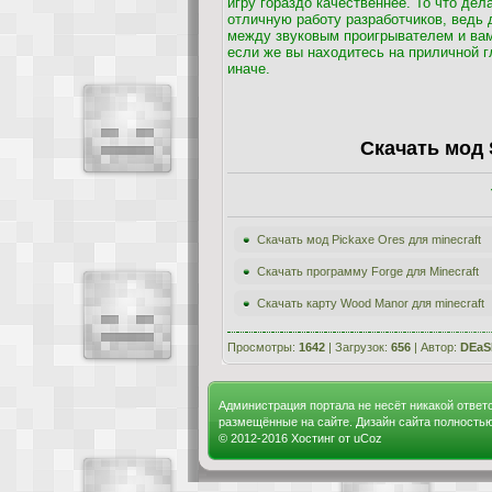
игру гораздо качественнее. То что де
отличную работу разработчиков, ведь 
между звуковым проигрывателем и вами
если же вы находитесь на приличной гл
иначе.
Скачать мод S
Скачать мод Pickaxe Ores для minecraft
Скачать программу Forge для Minecraft
Скачать карту Wood Manor для minecraft
Просмотры:
1642
| Загрузок:
656
| Автор:
DEaS
Администрация портала не несёт никакой ответ
размещённые на сайте. Дизайн сайта полность
© 2012-2016
Хостинг от
uCoz