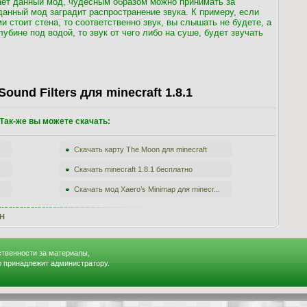
лает данный мод, чудесным образом можно принимать за
данный мод заградит распространение звука. К примеру, если
 стоит стена, то соответственно звук, вы слышать не будете, а
убине под водой, то звук от чего либо на суше, будет звучать
ound Filters для minecraft 1.8.1
Так-же вы можете скачать:
Скачать карту The Moon для minecraft
Скачать minecraft 1.8.1 бесплатно
Скачать мод Xaero’s Minimap для minecr...
H
ственности за материалы,
ю принадлежит администратору.