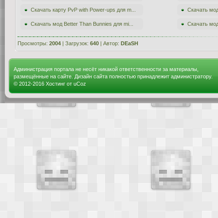
Скачать карту PvP with Power-ups для m...
Скачать мод
Скачать мод Better Than Bunnies для mi...
Скачать мод 
Просмотры:
2004
| Загрузок:
640
| Автор:
DEaSH
Администрация портала не несёт никакой ответственности за материалы,
размещённые на сайте. Дизайн сайта полностью принадлежит администратору.
© 2012-2016
Хостинг от
uCoz