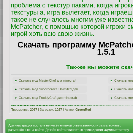
проблема с текстур паками, когда игро
текстуры а, игра вылетает, когда играе
такое не случалось многим уже известн
McPatcher, с помощью которой игроки с
игрой хоть всю свою жизнь.
Скачать программу McPatche
1.5.1
Так-же вы можете ска
Скачать мод MasterChef для minecraft
Скачать мод 
Скачать мод Superheroes Unlimited для ...
Скачать мод
Скачать мод FreddyCraft для minecraft
Скачать мод 
Просмотры:
2067
| Загрузок:
1027
| Автор:
GreenRed
Администрация портала не несёт никакой ответственности за материалы,
размещённые на сайте. Дизайн сайта полностью принадлежит администратору.